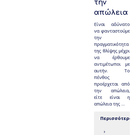
την
απώλεια
Είναι αδύνατο
να φανταστούμε
την
πραγματικότητα
της θλίψης μέχρι
να έρθουμε
αντιμέτωποι με
αυτήν. Το
πένθος
προέρχεται από
την απώλεια,
είτε είναι η
απώλεια της …
Περισσότερα