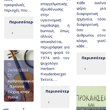
Κάθε εικόνα
επαγγελματικής
εγκεφαλικές
φέρει μια
εξουθένωσης
περιοχές που …
διαφορετική
στην
ερμηνεία, τόσο
υγειονομική
Περισσότερα
διαφορετική,
περίθαλψη ή
όσο οι
burnout, όπως
άνθρωποι στον
αλλιώς
κόσμο, γιατί
αποκαλείται,
κάθε …
περιγράφηκε για
πρώτη φορά το
1974 από τον
Περισσότερα
ψυχολόγο
Herbert
24/06/2024
Freudenberger.
Έκτοτε, …
Αρθρογραφία
/
Έρευνα
/
Περισσότερα
Τέχνη στην
Υγεία