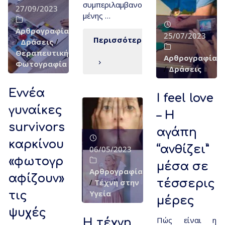
συμπεριλαμβανο
27/09/2023
μένης …
Αρθρογραφία
25/07/2023
Περισσότερα
/
Δράσεις
/
Θεραπευτική
Αρθρογραφία
Φωτογραφία
/
Δράσεις
Εννέα
I feel love
γυναίκες
– Η
survivors
αγάπη
καρκίνου
“ανθίζει”
06/05/2023
«φωτογρ
μέσα σε
Αρθρογραφία
αφίζουν»
τέσσερις
/
Τέχνη στην
Υγεία
τις
μέρες
ψυχές
Πώς είναι η
Η τέχνη