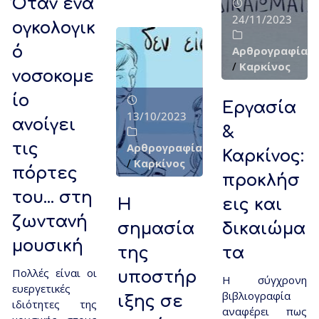
Όταν ένα
24/11/2023
ογκολογικ
ό
Αρθρογραφία
/
Καρκίνος
νοσοκομε
ίο
Εργασία
13/10/2023
ανοίγει
&
τις
Αρθρογραφία
Καρκίνος:
/
Καρκίνος
πόρτες
προκλήσ
του… στη
Η
εις και
ζωντανή
σημασία
δικαιώμα
μουσική
της
τα
Πολλές είναι οι
υποστήρ
Η σύγχρονη
ευεργετικές
βιβλιογραφία
ιξης σε
ιδιότητες της
αναφέρει πως