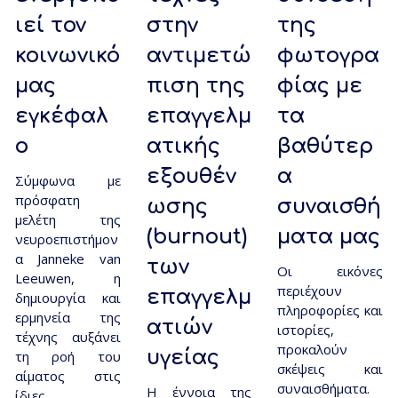
ιεί τον
στην
της
κοινωνικό
αντιμετώ
φωτογρα
μας
πιση της
φίας με
εγκέφαλ
επαγγελμ
τα
ο
ατικής
βαθύτερ
εξουθέν
α
Σύμφωνα με
πρόσφατη
ωσης
συναισθή
μελέτη της
(burnout)
ματα μας
νευροεπιστήμον
α Janneke van
των
Οι εικόνες
Leeuwen, η
περιέχουν
επαγγελμ
δημιουργία και
πληροφορίες και
ερμηνεία της
ατιών
ιστορίες,
τέχνης αυξάνει
προκαλούν
υγείας
τη ροή του
σκέψεις και
αίματος στις
συναισθήματα.
Η έννοια της
ίδιες