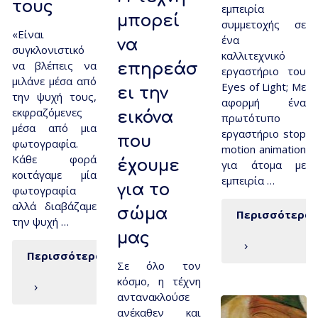
τους
εμπειρία
μπορεί
συμμετοχής σε
«Είναι
ένα
να
συγκλονιστικό
καλλιτεχνικό
να βλέπεις να
επηρεάσ
εργαστήριο του
μιλάνε μέσα από
Eyes of Light; Με
ει την
την ψυχή τους,
αφορμή ένα
εκφραζόμενες
εικόνα
πρωτότυπο
μέσα από μια
εργαστήριο stop
που
φωτογραφία.
motion animation
Κάθε φορά
έχουμε
για άτομα με
κοιτάγαμε μία
εμπειρία …
για το
φωτογραφία
αλλά διαβάζαμε
σώμα
Περισσότερα
την ψυχή …
μας
Περισσότερα
Σε όλο τον
κόσμο, η τέχνη
αντανακλούσε
ανέκαθεν και