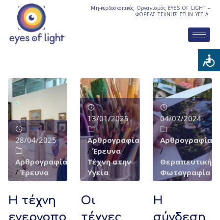
Μη-κερδοσκοπικός Οργανισμός EYES OF LIGHT –
ΦΟΡΕΑΣ ΤΕΧΝΗΣ ΣΤΗΝ ΥΓΕΙΑ
13/01/2025
04/07/2024
28/04/2025
Αρθρογραφία
Αρθρογραφία
/
Έρευνα
/
/
Αρθρογραφία
Τέχνη στην
Θεραπευτική
/
Έρευνα
Υγεία
Φωτογραφία
Η τέχνη
Οι
Η
ενεργοπο
τέχνες
σύνδεση