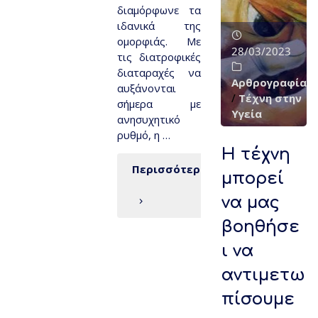
διαμόρφωνε τα
ιδανικά της
ομορφιάς. Με
28/03/2023
τις διατροφικές
διαταραχές να
Αρθρογραφία
αυξάνονται
/
Τέχνη στην
σήμερα με
Υγεία
ανησυχητικό
ρυθμό, η …
Η τέχνη
Περισσότερα
μπορεί
να μας
βοηθήσε
ι να
αντιμετω
πίσουμε