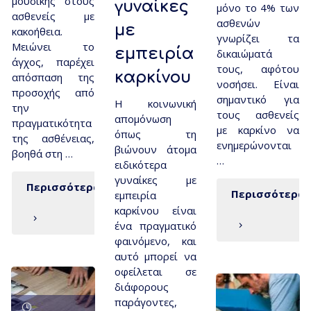
μουσικής στους
γυναίκες
μόνο το 4% των
ασθενείς με
ασθενών
με
κακοήθεια.
γνωρίζει τα
Μειώνει το
εμπειρία
δικαιώματά
άγχος, παρέχει
τους, αφότου
καρκίνου
απόσπαση της
νοσήσει. Είναι
προσοχής από
σημαντικό για
Η κοινωνική
την
τους ασθενείς
απομόνωση
πραγματικότητα
με καρκίνο να
όπως τη
της ασθένειας,
ενημερώνονται
βιώνουν άτομα
βοηθά στη …
…
ειδικότερα
γυναίκες με
Περισσότερα
Περισσότερα
εμπειρία
καρκίνου είναι
ένα πραγματικό
φαινόμενο, και
αυτό μπορεί να
οφείλεται σε
διάφορους
παράγοντες,