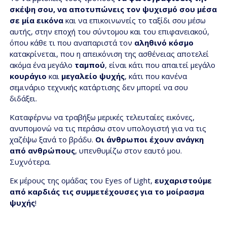
σκέψη σου, να αποτυπώνεις τον ψυχισμό σου μέσα
σε μία εικόνα
και να επικοινωνείς το ταξίδι σου μέσω
αυτής, στην εποχή του σύντομου και του επιφανειακού,
όπου κάθε τι που αναπαριστά τον
αληθινό
κόσμο
κατακρίνεται, που η απεικόνιση της ασθένειας αποτελεί
ακόμα ένα μεγάλο
ταμπού
, είναι κάτι που απαιτεί μεγάλο
κουράγιο
και
μεγαλείο
ψυχής
, κάτι που κανένα
σεμινάριο τεχνικής κατάρτισης δεν μπορεί να σου
διδάξει.
Καταφέρνω να τραβήξω μερικές τελευταίες εικόνες,
ανυπομονώ να τις περάσω στον υπολογιστή για να τις
χαζέψω ξανά το βράδυ.
Οι άνθρωποι έχουν ανάγκη
από ανθρώπους
, υπενθυμίζω στον εαυτό μου.
Συχνότερα.
Εκ μέρους της ομάδας του Eyes of Light,
ευχαριστούμε
από καρδιάς τις συμμετέχουσες για το μοίρασμα
ψυχής
!