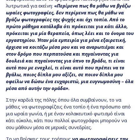
λυτρωτικά για εκείνη:
«
Π
ερίμενα πως θα μάθω να βγάζω
ωραίες φωτογραφίες, δεν περίμενα πως θα μάθω να
βγάζω φωτογραφίες της ψυχής και όχι τοπία. Από το
πρώτο μάθημα κατάλαβα ότι πρόκειται για κάτι άλλο,
πρόκειται για μία θεραπεία, όπως λέει και το όνομα του
εργαστηρίου. Ήταν μία εμπειρία για μένα εξαιρετική,
άρχισα να κοιτάζω μέσα μου και να αναρωτιέμαι και
στον δρόμο που περπατούσα και πηγαίνοντας για
δουλειά και πηγαίνοντας για ύπνο το βράδυ, τι είναι
αυτό που με ενοχλεί, τι είναι αυτό που πρέπει να το
βγάλω, ποιος δίπλα μου αξίζει, σε ποιον δίπλα μου
οφείλω να δώσω ένα ευχαριστώ, μια ευγνωμοσύνη – όλα
μέσα από αυτήν την ομάδα»
.
Στην καρδιά της πόλης όπου όλα συμβαίνουν, το να
μάθεις να φωτογραφίζεις ένα τοπίο ή ένα πρόσωπο από
μια ωραία γωνία, ή με έναν κολακευτικό φωτισμό είναι
κάτι εύκολο, κάτι που πολλοί φωτογράφοι μπορούν να
σου μάθουν μέσα σε μερικές συνεδρίες.
Το να βρίσκεις τους τρόπους
να φωτογραφίσεις την