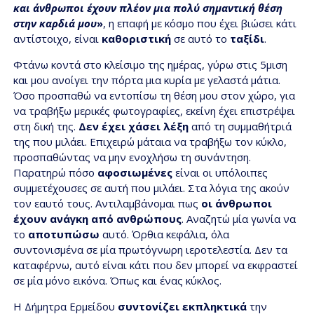
και άνθρωποι έχουν πλέον μια πολύ σημαντική θέση
στην καρδιά μου
»
, η επαφή με κόσμο που έχει βιώσει κάτι
αντίστοιχο, είναι
καθοριστική
σε αυτό το
ταξίδι
.
Φτάνω κοντά στο κλείσιμο της ημέρας, γύρω στις 5μιση
και μου ανοίγει την πόρτα μια κυρία με γελαστά μάτια.
Όσο προσπαθώ να εντοπίσω τη θέση μου στον χώρο, για
να τραβήξω μερικές φωτογραφίες, εκείνη έχει επιστρέψει
στη δική της.
Δεν έχει χάσει λέξη
από τη συμμαθήτριά
της που μιλάει. Επιχειρώ μάταια να τραβήξω τον κύκλο,
προσπαθώντας να μην ενοχλήσω τη συνάντηση.
Παρατηρώ πόσο
αφοσιωμένες
είναι οι υπόλοιπες
συμμετέχουσες σε αυτή που μιλάει. Στα λόγια της ακούν
τον εαυτό τους. Αντιλαμβάνομαι πως
οι άνθρωποι
έχουν ανάγκη από ανθρώπους
. Αναζητώ μία γωνία να
το
αποτυπώσω
αυτό. Όρθια κεφάλια, όλα
συντονισμένα σε μία πρωτόγνωρη ιεροτελεστία. Δεν τα
καταφέρνω, αυτό είναι κάτι που δεν μπορεί να εκφραστεί
σε μία μόνο εικόνα. Όπως και ένας κύκλος.
Η Δήμητρα Ερμείδου
συντονίζει
εκπληκτικά
την