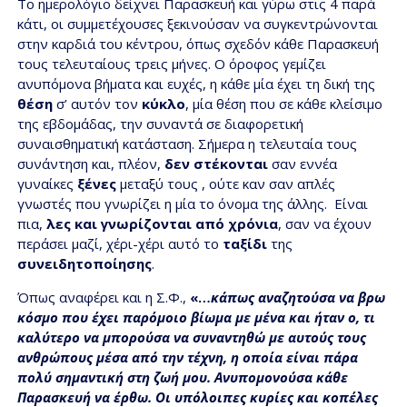
Το ημερολόγιο δείχνει Παρασκευή και γύρω στις 4 παρά
κάτι, οι συμμετέχουσες ξεκινούσαν να συγκεντρώνονται
στην καρδιά του κέντρου, όπως σχεδόν κάθε Παρασκευή
τους τελευταίους τρεις μήνες. Ο όροφος γεμίζει
ανυπόμονα βήματα και ευχές, η κάθε μία έχει τη δική της
θέση
σ’ αυτόν τον
κύκλο
, μία θέση που σε κάθε κλείσιμο
της εβδομάδας, την συναντά σε διαφορετική
συναισθηματική κατάσταση. Σήμερα η τελευταία τους
συνάντηση και, πλέον,
δεν στέκονται
σαν εννέα
γυναίκες
ξένες
μεταξύ τους , ούτε καν σαν απλές
γνωστές που γνωρίζει η μία το όνομα της άλλης. Είναι
πια,
λες και γνωρίζονται από χρόνια
, σαν να έχουν
περάσει μαζί, χέρι-χέρι αυτό το
ταξίδι
της
συνειδητοποίησης
.
Όπως αναφέρει και η Σ.Φ.,
«…
κάπως
αναζητούσα να βρω
κόσμο που έχει παρόμοιο βίωμα με μένα και ήταν ο, τι
καλύτερο να μπορούσα να συναντηθώ με αυτούς τους
ανθρώπους μέσα από την τέχνη, η οποία είναι πάρα
πολύ σημαντική στη ζωή μου. Ανυπομονούσα κάθε
Παρασκευή να έρθω. Οι υπόλοιπες κυρίες και κοπέλες