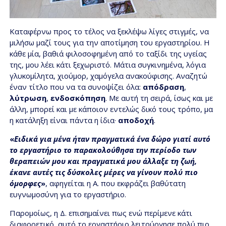
Καταφέρνω προς το τέλος να ξεκλέψω λίγες στιγμές, να
μιλήσω μαζί τους για την αποτίμηση του εργαστηρίου. Η
κάθε μία, βαθιά φιλοσοφημένη από το ταξίδι της υγείας
της, μου λέει κάτι ξεχωριστό. Μάτια συγκινημένα, λόγια
γλυκομίλητα, χιούμορ, χαμόγελα ανακούφισης. Αναζητώ
έναν τίτλο που να τα συνοψίζει όλα:
απόδραση
,
λύτρωση
,
ενδοσκόπηση
. Με αυτή τη σειρά, ίσως και με
άλλη, μπορεί και με κάποιον εντελώς δικό τους τρόπο, μα
η κατάληξη είναι πάντα η ίδια·
αποδοχή
.
«
Ειδικά για μένα ήταν πραγματικά ένα δώρο γιατί αυτό
το εργαστήριο το παρακολούθησα την περίοδο των
θεραπειών μου και πραγματικά μου άλλαξε τη ζωή,
έκανε αυτές τις δύσκολες μέρες να γίνουν πολύ πιο
όμορφες
»
, αφηγείται η Α. που εκφράζει βαθύτατη
ευγνωμοσύνη για το εργαστήριο.
Παρομοίως, η Δ. επισημαίνει πως ενώ περίμενε κάτι
διαφορετικό, αυτό το εργαστήριο λειτούργησε πολύ πιο