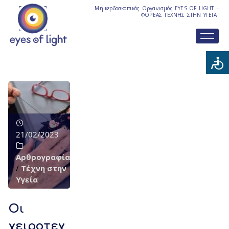
Μη-κερδοσκοπικός Οργανισμός EYES OF LIGHT –
ΦΟΡΕΑΣ ΤΕΧΝΗΣ ΣΤΗΝ ΥΓΕΙΑ
21/02/2023
Αρθρογραφία
/
Τέχνη στην
Υγεία
Οι
χειροτεχ