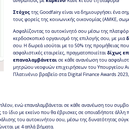
ανθρώπους με
καρκίνο
! Κάνε κι εσύ τη διαφορά!
Στόχος
της Goodfairy είναι να δημιουργήσει ένα σ
τους φορείς της κοινωνικής οικονομίας (ΑΜΚΕ, σωμα
Ασφαλίζοντας το αυτοκίνητό σου μέσω της πλατφόρμ
κερδοσκοπικό οργανισμό της επιλογής σου, με μια
σου. Η δωρεά ισούται με το 50% της προμήθειας που
ασφαλιστικές εταιρείες, πραγματοποιείται
δίχως ε
επαναλαμβάνεται
σε κάθε ανανέωση του ασφαλισ
μητρώου νεοφυών επιχειρήσεων του Υπουργείου Ανάπ
Πλατινένιο βραβείο στα Digital Finance Awards 2023
ιπλέον, ενώ επαναλαμβάνεται σε κάθε ανανέωση του συμβο
 το ίδιο με εκείνο που θα έβρισκες σε οποιαδήποτε άλλη
σφάλισης του αυτοκινήτου σου, μέσω της δυνατότητας σύγ
ώνεται με 4 απλά βήματα.