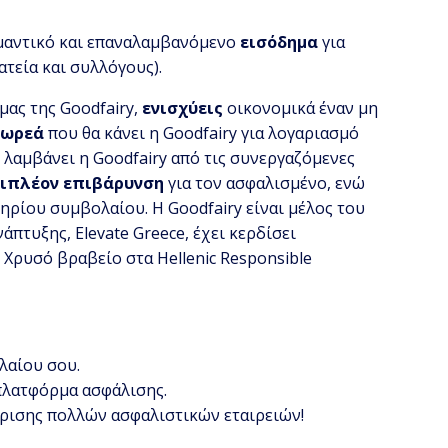
ημαντικό και επαναλαμβανόμενο
εισόδημα
για
τεία και συλλόγους).
ας της Goodfairy,
ενισχύεις
οικονομικά έναν μη
δωρεά
που θα κάνει η Goodfairy για λογαριασμό
 λαμβάνει η Goodfairy από τις συνεργαζόμενες
πιπλέον επιβάρυνση
για τον ασφαλισμένο, ενώ
τηρίου συμβολαίου.
Η Goodfairy είναι μέλος του
τυξης, Elevate Greece, έχει κερδίσει
, Χρυσό βραβείο στα Hellenic Responsible
λαίου σου.
 πλατφόρμα ασφάλισης.
κρισης πολλών ασφαλιστικών εταιρειών!