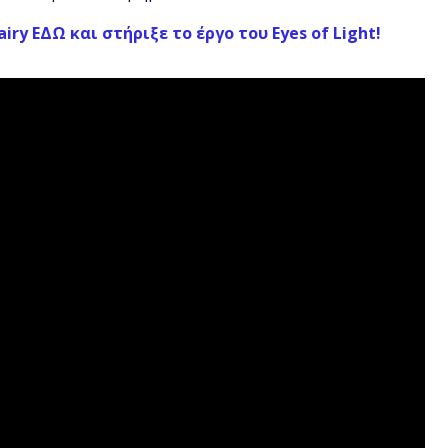
y ΕΔΩ και στήριξε το έργο του Eyes of Light!