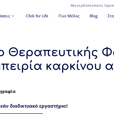
Μη-κερδοσκοπικός Οργαν
άσεις
Click for Life
Γίνε Μέλος
Blog
Στη
ο Θεραπευτικής 
μπειρία καρκίνου α
γραφία
εάν διαδικτυακό εργαστήριο!