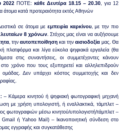
υ 2022
ΠΟΤΕ:
κάθε Δευτέρα 18.15 – 20.30
, για 12
για άτομα κατά προτεραιότητα εκτός Αθηνών
λειστικά σε άτομα με
εμπειρία καρκίνου
, με την πιο
ελευταίων 8 χρόνων
.
Στόχος μας είναι να αυξήσουμε
τητα
, την
αυτοπεποίθηση
και την
αισιοδοξία
μας.
Θα
κή πλατφόρμα και λίγα εύκολα ψηφιακά εργαλεία (θα
άμεσα στις συναντήσεις, οι συμμετέχοντες κάνουν
 στο χρόνο που τους εξυπηρετεί και αλληλεπιδρούν
ς ομάδας.
Δεν υπάρχει κόστος συμμετοχής και δεν
γραφίας.
:
– Κάμερα κινητού ή ψηφιακή φωτογραφική μηχανή
ίωση με χρήση υπολογιστή, ή εναλλακτικά, τάμπλετ
–
τος φωτογραφιών μέσω κινητού/υπολογιστή/τάμπλετ
–
η Gmail ή Yahoo Μail)
– Ικανοποιητική σύνδεση στο
ρμας εγγραφής και συγκατάθεσης