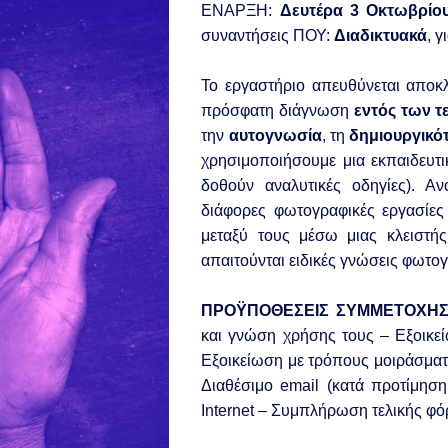
ΕΝΑΡΞΗ:
Δευτέρα 3 Οκτωβρίο
συναντήσεις
ΠΟΥ:
Διαδικτυακά
, 
.
Το εργαστήριο απευθύνεται αποκ
πρόσφατη διάγνωση
εντός των τ
την
αυτογνωσία
, τη
δημιουργικό
χρησιμοποιήσουμε μια εκπαιδευτι
δοθούν αναλυτικές οδηγίες). Αν
διάφορες φωτογραφικές εργασίες
μεταξύ τους μέσω μιας κλειστή
απαιτούνται ειδικές γνώσεις φωτο
.
ΠΡΟΫΠΟΘΕΣΕΙΣ ΣΥΜΜΕΤΟΧΗΣ
και
γνώση χρήσης τους
– Εξοικε
Εξοικείωση με τρόπους μοιράσμα
Διαθέσιμο email (κατά προτίμησ
Internet
– Συμπλήρωση τελικής φό
.