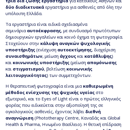
τρία δια ζώσης εργαστήρια
για κατοίκους Αθηνών και
δύο
διαδικτυακά
εργαστήρια για ασθενείς από όλη την
υπόλοιπη Ελλάδα.
Τα εργαστήρια είναι ειδικά σχεδιασμένα
σεμινάρια
αυτοέκφρασης
, με συνδυασμό πρωτότυπων
δημιουργικών εργαλείων και κοινό όχημα τη φωτογραφία.
Στοχεύουν στην
κάλυψη αναγκών ψυχολογικής
υποστήριξης
(ενίσχυση
αυτοεκτίμησης
, διαχείριση
συναισθημάτων
, μείωση
άγχους
και
κατάθλιψης
)
και
κοινωνικής υποστήριξης
(μείωση
απομόνωσης
και
στιγματισμού
, βελτίωση
κοινωνικής
λειτουργικότητας
) των συμμετεχόντων.
Η θεραπευτική φωτογραφία είναι μια
καθιερωμένη
μέθοδος ενίσχυσης της ψυχικής υγείας
στο
εξωτερικό, και το Eyes of Light είναι ο πρώτος ελληνικός
φορέας που ειδικεύεται στην αξιοποίησή της σε
ογκολογικούς ασθενείς, έχοντας λάβει
διεθνή
αναγνώριση
(Phototherapy Centre, Καναδάς και Global
Health & Pharma, Ηνωμένο Βασίλειο). Η θετική επίδραση