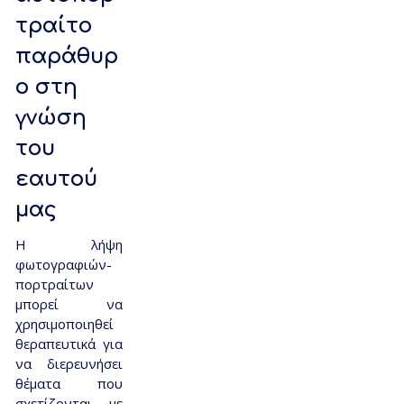
τραίτο
παράθυρ
ο στη
γνώση
του
εαυτού
μας
Η λήψη
φωτογραφιών-
πορτραίτων
μπορεί να
χρησιμοποιηθεί
θεραπευτικά για
να διερευνήσει
θέματα που
σχετίζονται με