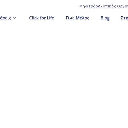
Μη-κερδοσκοπικός Οργαν
άσεις
Click for Life
Γίνε Μέλος
Blog
Στη