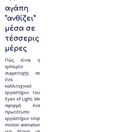
αγάπη
“ανθίζει”
μέσα σε
τέσσερις
μέρες
Πώς είναι η
εμπειρία
συμμετοχής σε
ένα
καλλιτεχνικό
εργαστήριο του
Eyes of Light; Με
αφορμή ένα
πρωτότυπο
εργαστήριο stop
motion animation
για άτομα με