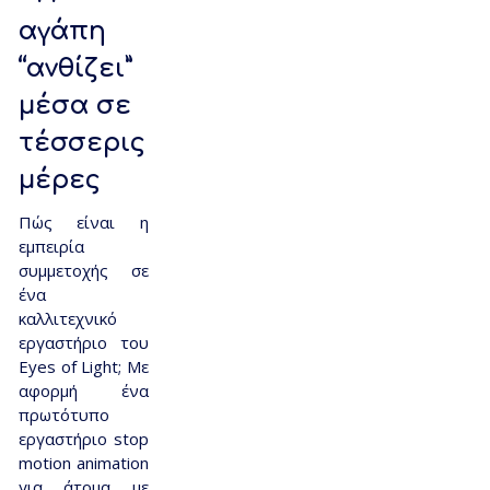
αγάπη
“ανθίζει”
μέσα σε
τέσσερις
μέρες
Πώς είναι η
εμπειρία
συμμετοχής σε
ένα
καλλιτεχνικό
εργαστήριο του
Eyes of Light; Με
αφορμή ένα
πρωτότυπο
εργαστήριο stop
motion animation
για άτομα με