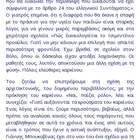
που θα διεκδικεί την περίθαλψη που δικαιούται να έχει
σύμφωνα με το άρθρο 24 του ελληνικού Συντάγματος;».
Ο γιατρός επιμένει ότι η διαφορά που θα έκανε η επαφή
με το πράσινο για την υγεία των παιδιών είναι επαρκής
λόγος για να γίνουν μικρές παρεμβάσεις ακόμη και στα
χειρότερα σχολεία. «Πώς δικαιολογείται το τσιμεντένιο
προαύλιο; Γιατί να μην κάνουν μια επιλογή που απαιτεί
περισσότερη φροντίδα; Έχω βρεθεί σε σχολείο στον
Βόλο, όπου οι δάσκαλοι είχαν φτιάξει λαχανόκηπο. Οι
μαθητές τους, λοιπόν, αποκτούσαν μια άλλη σχέση με τη
φύση». Πόλεις ελεύθερες καρκίνου.
Του ζητάω να επιστρέψουμε στη σχέση της
αρχιτεκτονικής, του δομημένου περιβάλλοντος, με την
πρόκληση του καρκίνου. «Ναι, παίζει ρόλο», λέει και
συνεχίζει: «Γιατί αυξάνονται τα κρούσματα του καρκίνου;
Ένας λόγος είναι ότι ζούμε περισσότερο, βεβαίως, αλλά
πρέπει να αναλύσει κανείς όλους τους παράγοντες που
μεταβλήθηκαν σε αυτά τα χρόνια. Και ένας από αυτούς
είναι ο τρόπος που έγινε η αστική ανάπτυξη», εξηγεί. Ο
Γιάννης Μπουκοβίνας έχει στο νου του ένα σχέδιο για τη