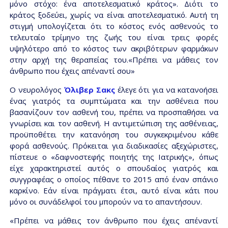
μόνο στόχο: ένα αποτελεσματικό κράτος». Διότι το
κράτος ξοδεύει, χωρίς να είναι αποτελεσματικό. Αυτή τη
στιγμή υπολογίζεται ότι το κόστος ενός ασθενούς το
τελευταίο τρίμηνο της ζωής του είναι τρεις φορές
υψηλότερο από το κόστος των ακριβότερων φαρμάκων
στην αρχή της θεραπείας του.«Πρέπει να μάθεις τον
άνθρωπο που έχεις απέναντί σου»
Ο νευρολόγος
Όλιβερ Σακς
έλεγε ότι για να κατανοήσει
ένας γιατρός τα συμπτώματα και την ασθένεια που
βασανίζουν τον ασθενή του, πρέπει να προσπαθήσει να
γνωρίσει και τον ασθενή. Η αντιμετώπιση της ασθένειας,
προϋποθέτει την κατανόηση του συγκεκριμένου κάθε
φορά ασθενούς. Πρόκειται για διαδικασίες αξεχώριστες,
πίστευε ο «δαφνοστεφής ποιητής της Ιατρικής», όπως
είχε χαρακτηριστεί αυτός ο σπουδαίος γιατρός και
συγγραφέας ο οποίος πέθανε το 2015 από έναν σπάνιο
καρκίνο. Εάν είναι πράγματι έτσι, αυτό είναι κάτι που
μόνο οι συνάδελφοί του μπορούν να το απαντήσουν.
«Πρέπει να μάθεις τον άνθρωπο που έχεις απέναντί