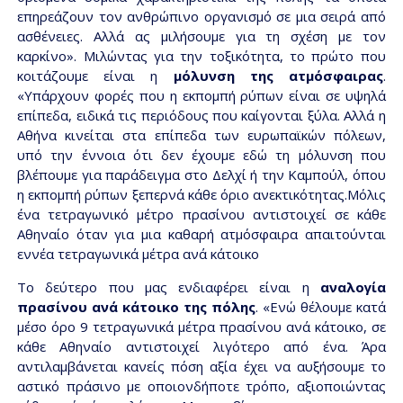
επηρεάζουν τον ανθρώπινο οργανισμό σε μια σειρά από
ασθένειες. Αλλά ας μιλήσουμε για τη σχέση με τον
καρκίνο». Μιλώντας για την τοξικότητα, το πρώτο που
κοιτάζουμε είναι η
μόλυνση της ατμόσφαιρας
.
«Υπάρχουν φορές που η εκπομπή ρύπων είναι σε υψηλά
επίπεδα, ειδικά τις περιόδους που καίγονται ξύλα. Αλλά η
Αθήνα κινείται στα επίπεδα των ευρωπαϊκών πόλεων,
υπό την έννοια ότι δεν έχουμε εδώ τη μόλυνση που
βλέπουμε για παράδειγμα στο Δελχί ή την Καμπούλ, όπου
η εκπομπή ρύπων ξεπερνά κάθε όριο ανεκτικότητας.Μόλις
ένα τετραγωνικό μέτρο πρασίνου αντιστοιχεί σε κάθε
Αθηναίο όταν για μια καθαρή ατμόσφαιρα απαιτούνται
εννέα τετραγωνικά μέτρα ανά κάτοικο
Το δεύτερο που μας ενδιαφέρει είναι η
αναλογία
πρασίνου ανά κάτοικο της πόλης
. «Ενώ θέλουμε κατά
μέσο όρο 9 τετραγωνικά μέτρα πρασίνου ανά κάτοικο, σε
κάθε Αθηναίο αντιστοιχεί λιγότερο από ένα. Άρα
αντιλαμβάνεται κανείς πόση αξία έχει να αυξήσουμε το
αστικό πράσινο με οποιονδήποτε τρόπο, αξιοποιώντας