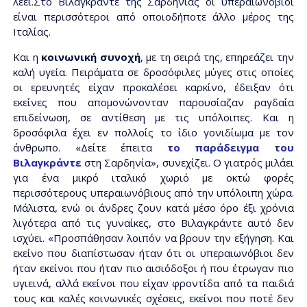
λέει.Στο Βιλαγκράντε της Σαρδηνίας οι υπεραιωνόβιοι
είναι περισσότεροι από οποιοδήποτε άλλο μέρος της
Ιταλίας.
Και η
κοινωνική συνοχή
, με τη σειρά της, επηρεάζει την
καλή υγεία. Πειράματα σε δροσόφιλες μύγες στις οποίες
οι ερευνητές είχαν προκαλέσει καρκίνο, έδειξαν ότι
εκείνες που απομονώνονταν παρουσίαζαν ραγδαία
επιδείνωση, σε αντίθεση με τις υπόλοιπες. Και η
δροσόφιλα έχει εν πολλοίς το ίδιο γονιδίωμα με τον
άνθρωπο. «Δείτε έπειτα
το παράδειγμα του
Βιλαγκράντε
στη Σαρδηνία», συνεχίζει. Ο γιατρός μιλάει
για ένα μικρό ιταλικό χωριό με οκτώ φορές
περισσότερους υπεραιωνόβιους από την υπόλοιπη χώρα.
Μάλιστα, ενώ οι άνδρες ζουν κατά μέσο όρο έξι χρόνια
λιγότερα από τις γυναίκες, στο Βιλαγκράντε αυτό δεν
ισχύει. «Προσπάθησαν λοιπόν να βρουν την εξήγηση. Και
εκείνο που διαπίστωσαν ήταν ότι οι υπεραιωνόβιοι δεν
ήταν εκείνοι που ήταν πιο αισιόδοξοι ή που έτρωγαν πιο
υγιεινά, αλλά εκείνοι που είχαν φροντίδα από τα παιδιά
τους και καλές κοινωνικές σχέσεις, εκείνοι που ποτέ δεν