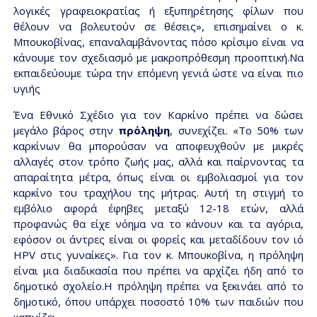
λογικές γραφειοκρατίας ή εξυπηρέτησης φίλων που
θέλουν να βολευτούν σε θέσεις», επισημαίνει ο κ.
Μπουκοβίνας, επαναλαμβάνοντας πόσο κρίσιμο είναι να
κάνουμε τον σχεδιασμό με μακροπρόθεσμη προοπτική.Να
εκπαιδεύουμε τώρα την επόμενη γενιά ώστε να είναι πιο
υγιής
Ένα Εθνικό Σχέδιο για τον Καρκίνο πρέπει να δώσει
μεγάλο βάρος στην
πρόληψη
, συνεχίζει. «Το 50% των
καρκίνων θα μπορούσαν να αποφευχθούν με μικρές
αλλαγές στον τρόπο ζωής μας, αλλά και παίρνοντας τα
απαραίτητα μέτρα, όπως είναι οι εμβολιασμοί για τον
καρκίνο του τραχήλου της μήτρας. Αυτή τη στιγμή το
εμβόλιο αφορά έφηβες μεταξύ 12-18 ετών, αλλά
προφανώς θα είχε νόημα να το κάνουν και τα αγόρια,
εφόσον οι άντρες είναι οι φορείς και μεταδίδουν τον ιό
HPV στις γυναίκες». Για τον κ. Μπουκοβίνα, η πρόληψη
είναι μια διαδικασία που πρέπει να αρχίζει ήδη από το
δημοτικό σχολείο.Η πρόληψη πρέπει να ξεκινάει από το
δημοτικό, όπου υπάρχει ποσοστό 10% των παιδιών που