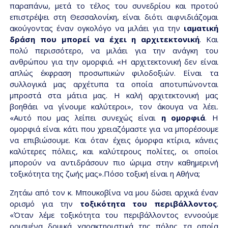
παραπάνω, μετά το τέλος του συνεδρίου και προτού
επιστρέψει στη Θεσσαλονίκη, είναι διότι αιφνιδιάζομαι
ακούγοντας έναν ογκολόγο να μιλάει για την
ιαματική
δράση που μπορεί να έχει η αρχιτεκτονική
. Και
πολύ περισσότερο, να μιλάει για την ανάγκη του
ανθρώπου για την ομορφιά. «Η αρχιτεκτονική δεν είναι
απλώς έκφραση προσωπικών φιλοδοξιών. Είναι τα
συλλογικά μας αρχέτυπα τα οποία αποτυπώνονται
μπροστά στα μάτια μας. Η καλή αρχιτεκτονική μας
βοηθάει να γίνουμε καλύτεροι», τον άκουγα να λέει.
«Αυτό που μας λείπει συνεχώς είναι
η ομορφιά
. Η
ομορφιά είναι κάτι που χρειαζόμαστε για να μπορέσουμε
να επιβιώσουμε. Και όταν έχεις όμορφα κτίρια, κάνεις
καλύτερες πόλεις, και καλύτερους πολίτες, οι οποίοι
μπορούν να αντιδράσουν πιο ώριμα στην καθημερινή
τοξικότητα της ζωής μας».Πόσο τοξική είναι η Αθήνα;
Ζητάω από τον κ. Μπουκοβίνα να μου δώσει αρχικά έναν
ορισμό για την
τοξικότητα του περιβάλλοντος
.
«Όταν λέμε τοξικότητα του περιβάλλοντος εννοούμε
ορισμένα δομικά χαρακτηριστικά της πόλης τα οποία