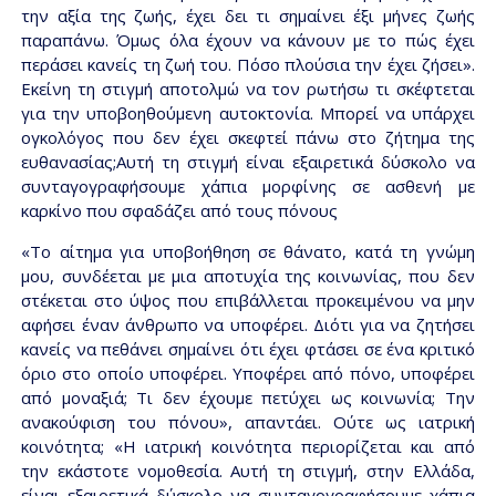
την αξία της ζωής, έχει δει τι σημαίνει έξι μήνες ζωής
παραπάνω. Όμως όλα έχουν να κάνουν με το πώς έχει
περάσει κανείς τη ζωή του. Πόσο πλούσια την έχει ζήσει».
Εκείνη τη στιγμή αποτολμώ να τον ρωτήσω τι σκέφτεται
για την υποβοηθούμενη αυτοκτονία. Μπορεί να υπάρχει
ογκολόγος που δεν έχει σκεφτεί πάνω στο ζήτημα της
ευθανασίας;Αυτή τη στιγμή είναι εξαιρετικά δύσκολο να
συνταγογραφήσουμε χάπια μορφίνης σε ασθενή με
καρκίνο που σφαδάζει από τους πόνους
«Το αίτημα για υποβοήθηση σε θάνατο, κατά τη γνώμη
μου, συνδέεται με μια αποτυχία της κοινωνίας, που δεν
στέκεται στο ύψος που επιβάλλεται προκειμένου να μην
αφήσει έναν άνθρωπο να υποφέρει. Διότι για να ζητήσει
κανείς να πεθάνει σημαίνει ότι έχει φτάσει σε ένα κριτικό
όριο στο οποίο υποφέρει. Υποφέρει από πόνο, υποφέρει
από μοναξιά; Τι δεν έχουμε πετύχει ως κοινωνία; Την
ανακούφιση του πόνου», απαντάει. Ούτε ως ιατρική
κοινότητα; «Η ιατρική κοινότητα περιορίζεται και από
την εκάστοτε νομοθεσία. Αυτή τη στιγμή, στην Ελλάδα,
είναι εξαιρετικά δύσκολο να συνταγογραφήσουμε χάπια