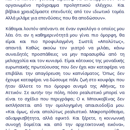
οργανωμένο πρόγραμμα προληπτικού ελέγχου. Και
βέβαια χρειαζόμαστε επενδυτές από τον ιδιωτικό τομέα.
Αλλά μιλάμε για επενδύσεις που θα αποδώσουν».
Κάθομαι λοιπόν απέναντι σε έναν ογκολόγο ο οποίος μου
λέει ότι αν η καθημερινότητά μου γίνει πιο όμορφη, θα
είμαι και πιο προφυλαγμένη. Σωστά; «Απολύτως»,
απαντά. Καθώς ακούω τον γιατρό να μιλάει, κάνω
συνειδητές προσπάθειες να μην παρασυρθώ από τη
μελαγχολία και τον κυνισμό. Είμαι κάτοικος της μοναδικής
ευρωπαϊκής πρωτεύουσας που δεν έχει καν καταφέρει να
επιβάλει την απαγόρευση του καπνίσματος. Όπως δεν
έχουμε καταφέρει να δώσουμε πάλι ζωή στο κουφάρι που
ήταν άλλοτε το πιο όμορφο σινεμά της Αθήνας, το
Αττικόν. Σε αυτήν την πόλη, πόσο ρεαλιστικό μπορεί να
είναι το σχέδιο που περιγράφει; Ο κ. Μπουκοβίνας δεν
εκπλήσσεται από την ομολογημένη απαισιοδοξία μου.
«Και όμως, είναι απολύτως ρεαλιστικό. Μακροπρόθεσμο,
αδιαμφισβήτητα, αλλά εφικτό. Και ξέρετε, η κοινωνική
συνοχή δομείται και από την αρχιτεκτονική εικόνα»,