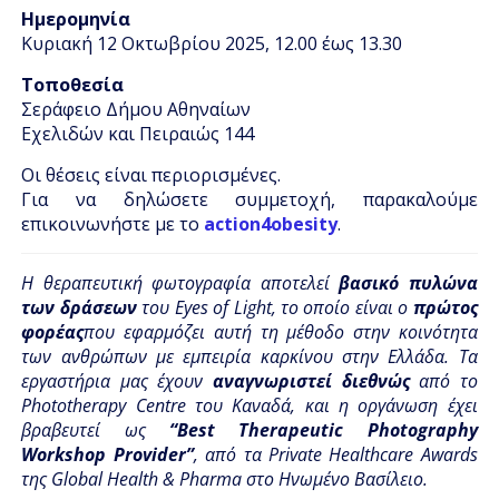
Ημερομηνία
Κυριακή 12 Οκτωβρίου 2025, 12.00 έως 13.30
Τοποθεσία
Σεράφειο Δήμου Αθηναίων
Εχελιδών και Πειραιώς 144
Οι θέσεις είναι περιορισμένες.
Για να δηλώσετε συμμετοχή, παρακαλούμε
επικοινωνήστε με το
action4obesity
.
Η θεραπευτική φωτογραφία αποτελεί
βασικό πυλώνα
των δράσεων
του Eyes of Light, το οποίο είναι ο
πρώτος
φορέας
που εφαρμόζει αυτή τη μέθοδο στην κοινότητα
των ανθρώπων με εμπειρία καρκίνου στην Ελλάδα. Τα
εργαστήρια μας έχουν
αναγνωριστεί διεθνώς
από το
Phototherapy Centre του Καναδά, και η οργάνωση έχει
βραβευτεί ως
“Best Therapeutic Photography
Workshop Provider”
,
από τα Private Healthcare Awards
της Global Health & Pharma στο Ηνωμένο Βασίλειο.