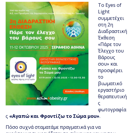
Το Eyes of
Light
συμμετέχει
στη 2η
Διαδραστική
Έκθεση
«Πάρε τον
Έλεγχο του
Βάρους
σου» και
προσφέρει
το
βιωματικό
εργαστήριο
θεραπευτική
ς
φωτογραφία
ς
«Αγαπώ και Φροντίζω το Σώμα μου»
.
Πόσο συχνά σταματάμε πραγματικά για να