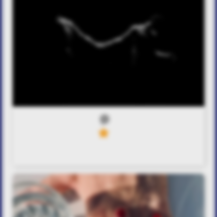
0
11
no goodbye