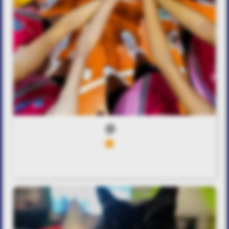
0
10
Άγγιγμα ψυχής