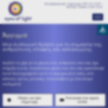
Μη-κερδοσκοπικός Οργανισμός EYES OF LIGHT –
ΦΟΡΕΑΣ ΤΕΧΝΗΣ ΣΤΗΝ ΥΓΕΙΑ
Άγγιγμα
Μια συλλογική δράση για τη σημασία της
ανθρώπινης επαφής και αλληλεγγύης
Αγγίξτε
το χέρι (ή τα χέρια) ενός ανθρώπου που σας έχει
στήριξει ή ενός τετράποδου φίλου που δεν σας εγκατέλειψε
ποτέ!
Φωτογραφίστε
αυτό το άγγιγμα (είτε εσείς, είτε
κάποιος τρίτος για εσάς). Επαναλάβετε με όσα άτομα
επιθυμείτε!
Οδηγίες και όροι
Επιστροφή στην αρχική
συμμετοχής
σελίδα