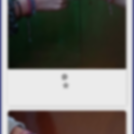
0
0
Touchofspring