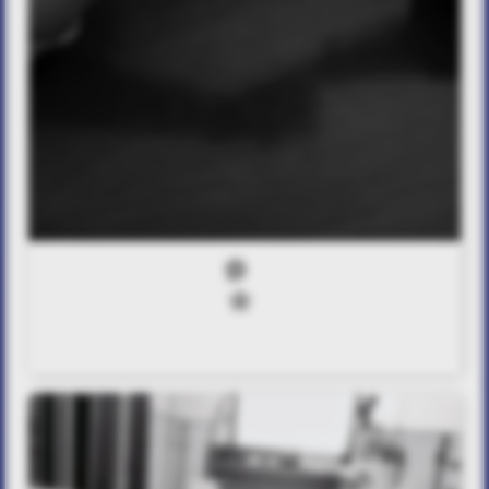
0
0
Twinwin