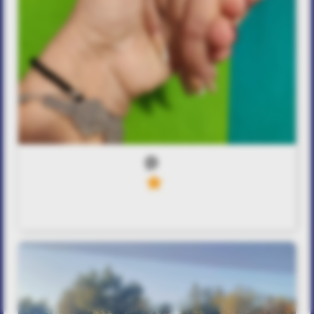
0
3
Απεριόριστη, ατελείωτη λατρεια