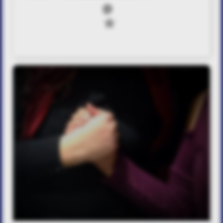
0
0
The Last Touch