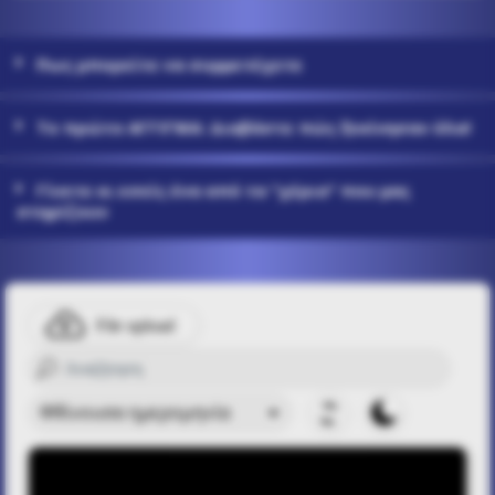
Πως μπορείτε να συμμετέχετε
Το πρώτο ΑΓΓΙΓΜΑ: Διαβάστε πώς ξεκίνησαν όλα!
Γίνετε κι εσείς ένα από τα "χέρια" που μας
στηρίζουν
File upload