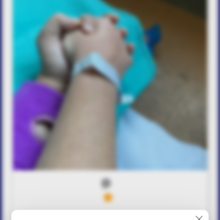
0
4
Δύναμη αδερφική