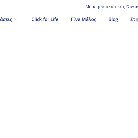
Μη-κερδοσκοπικός Οργαν
άσεις
Click for Life
Γίνε Μέλος
Blog
Στη