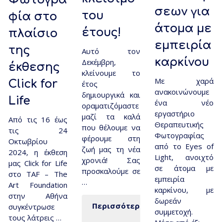
σεων για
του
φία στο
άτομα με
έτους!
πλαίσιο
εμπειρία
της
Αυτό τον
καρκίνου
Δεκέμβρη,
έκθεσης
κλείνουμε το
Με χαρά
Click for
έτος
ανακοινώνουμε
δημιουργικά και
Life
ένα νέο
οραματιζόμαστε
εργαστήριο
μαζί τα καλά
Από τις 16 έως
Θεραπευτικής
που θέλουμε να
τις 24
Φωτογραφίας
φέρουμε στη
Οκτωβρίου
από το Eyes of
ζωή μας τη νέα
2024, η έκθεση
Light, ανοιχτό
χρονιά! Σας
μας Click for Life
σε άτομα με
προσκαλούμε σε
στο TAF – The
εμπειρία
…
Art Foundation
καρκίνου, με
στην Αθήνα
δωρεάν
Περισσότερα
συγκέντρωσε
συμμετοχή.
τους λάτρεις …