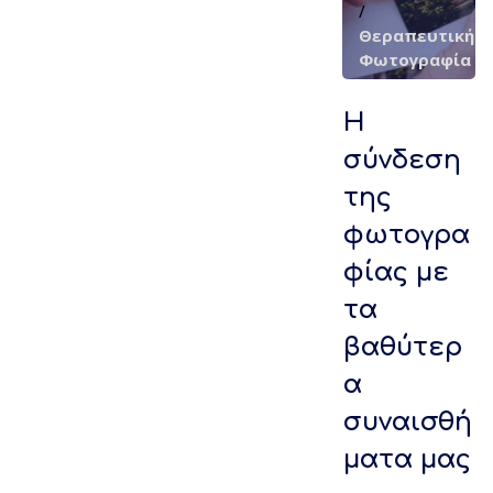
/
Θεραπευτική
Φωτογραφία
Η
σύνδεση
της
φωτογρα
φίας με
τα
βαθύτερ
α
συναισθή
ματα μας