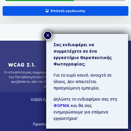
Σας ενδιαφέρει να
συμμετέχετε σε ένα
εργαστήριο Θεραπευτικής
Φωτογραφίας;
Η ιστοσελίδα μας συμμορφώνεται εν μέρει με τις Κατευθυντήριες Οδηγίες για
Για το ευρύ κοινό, ανοιχτό σε
την Προσβασιμότητα Περιεχομένου Ιστού (WCAG) 2.1 – Επίπεδο AA, όπως
όλους. Δεν απαιτείται
προβλέπεται από τον Ευρωπαϊκό Κανονισμό για την Προσβασιμότητα
(European Accessibility Act).
προηγούμενη εμπειρία.
Δηλώστε το ενδιαφέρον σας στη
©2025 Eyes of Light. All Rights Reserved.
ΦΟΡΜΑ
και θα σας
Διαφάνεια
ενημερώσουμε για επόμενα
εργαστήρια!
Προστασία Προσωπικών Δεδομένων