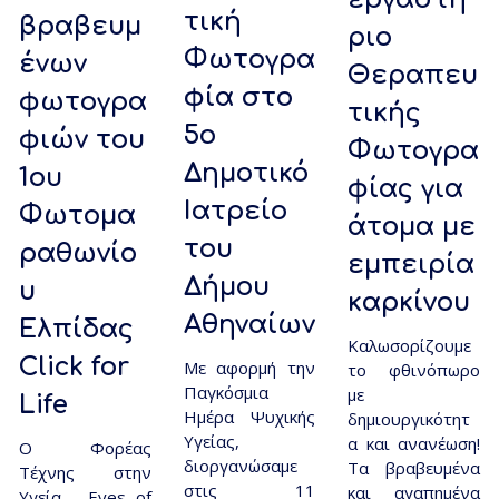
τική
βραβευμ
ριο
Φωτογρα
ένων
Θεραπευ
φία στo
φωτογρα
τικής
5o
φιών του
Φωτογρα
Δημοτικό
1ου
φίας για
Ιατρείο
Φωτομα
άτομα με
του
ραθωνίο
εμπειρία
Δήμου
υ
καρκίνου
Αθηναίων
Ελπίδας
Καλωσορίζουμε
Click for
Με αφορμή την
το φθινόπωρο
Παγκόσμια
με
Life
Ημέρα Ψυχικής
δημιουργικότητ
Υγείας,
α και ανανέωση!
O Φορέας
διοργανώσαμε
Τα βραβευμένα
Τέχνης στην
στις 11
και αγαπημένα
Υγεία – Eyes of