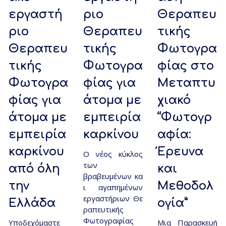
εργαστή
ριο
Θεραπευ
ριο
Θεραπευ
τικής
Θεραπευ
τικής
Φωτογρα
τικής
Φωτογρα
φίας στo
Φωτογρα
φίας για
Μεταπτυ
φίας για
άτομα με
χιακό
άτομα με
εμπειρία
“Φωτογρ
εμπειρία
καρκίνου
αφία:
καρκίνου
Έρευνα
Ο νέος κύκλος
των
από όλη
και
βραβευμένων κα
την
Μεθοδολ
ι αγαπημένων
εργαστήριων Θε
Ελλάδα
ογία”
ραπευτικής
Φωτογραφίας
Υποδεχόμαστε
Μια Παρασκευή