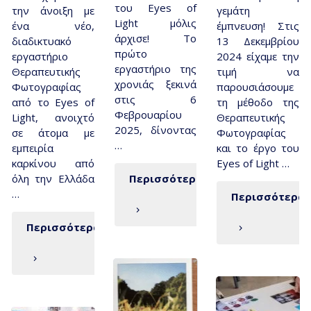
του Eyes of
την άνοιξη με
γεμάτη
Light μόλις
ένα νέο,
έμπνευση! Στις
άρχισε! Το
διαδικτυακό
13 Δεκεμβρίου
πρώτο
εργαστήριο
2024 είχαμε την
εργαστήριο της
Θεραπευτικής
τιμή να
χρονιάς ξεκινά
Φωτογραφίας
παρουσιάσουμε
στις 6
από το Eyes of
τη μέθοδο της
Φεβρουαρίου
Light, ανοιχτό
Θεραπευτικής
2025, δίνοντας
σε άτομα με
Φωτογραφίας
…
εμπειρία
και το έργο του
καρκίνου από
Eyes of Light …
όλη την Ελλάδα
Περισσότερα
…
Περισσότερα
Περισσότερα