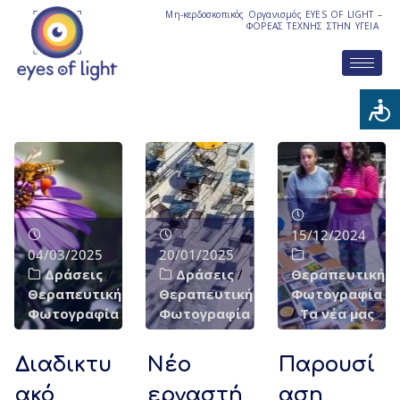
Μη-κερδοσκοπικός Οργανισμός EYES OF LIGHT –
ΦΟΡΕΑΣ ΤΕΧΝΗΣ ΣΤΗΝ ΥΓΕΙΑ
15/12/2024
04/03/2025
20/01/2025
Δράσεις
/
Δράσεις
/
Θεραπευτική
Θεραπευτική
Θεραπευτική
Φωτογραφία
Φωτογραφία
Φωτογραφία
/
Τα νέα μας
Διαδικτυ
Νέο
Παρουσί
ακό
εργαστή
αση