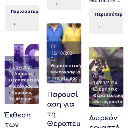
Μέσα από έξι …
Περισσότερα
Περισσότερα
12/10/2024
Θεραπευτική
25/09/2024
Φωτογραφία
Δράσεις
/
/
Τα νέα μας
Θεραπευτική
14/09/2024
Φωτογραφία
Δράσεις
/
/
Καρκίνος
/
Παρουσί
Θεραπευτική
Τα νέα μας
Φωτογραφία
αση για
τη
Έκθεση
Δωρεάν
Θεραπευ
των
εργαστή