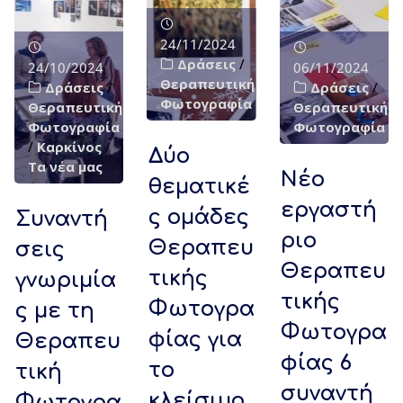
24/11/2024
Δράσεις
/
24/10/2024
06/11/2024
Θεραπευτική
Δράσεις
/
Δράσεις
/
Φωτογραφία
Θεραπευτική
Θεραπευτική
Φωτογραφία
Φωτογραφία
/
Καρκίνος
/
Δύο
Τα νέα μας
Νέο
θεματικέ
εργαστή
ς ομάδες
Συναντή
ριο
Θεραπευ
σεις
Θεραπευ
τικής
γνωριμία
τικής
Φωτογρα
ς με τη
Φωτογρα
φίας για
Θεραπευ
φίας 6
το
τική
συναντή
κλείσιμο
Φωτογρα