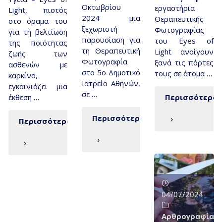
Οκτωβρίου
εργαστήρια
Light, πιστός
2024 μια
Θεραπευτικής
στο όραμα του
ξεχωριστή
Φωτογραφίας
για τη βελτίωση
παρουσίαση για
του Eyes of
της ποιότητας
τη Θεραπευτική
Light ανοίγουν
ζωής των
Φωτογραφία
ξανά τις πόρτες
ασθενών με
στο 5ο Δημοτικό
τους σε άτομα …
καρκίνο,
Ιατρείο Αθηνών,
εγκαινιάζει μια
σε …
έκθεση …
Περισσότερα
Περισσότερα
Περισσότερα
04/07/2024
Αρθρογραφία