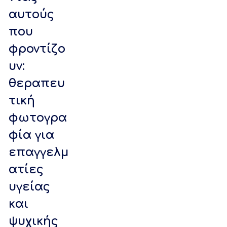
αυτούς
που
φροντίζο
υν:
θεραπευ
τική
φωτογρα
φία για
επαγγελμ
ατίες
υγείας
και
ψυχικής