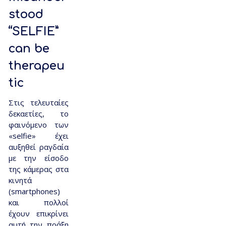
stood
“SELFIE”
can be
therapeu
tic
Στις τελευταίες
δεκαετίες, το
φαινόμενο των
«selfie» έχει
αυξηθεί ραγδαία
με την είσοδο
της κάμερας στα
κινητά
(smartphones)
και πολλοί
έχουν επικρίνει
αυτή την πράξη