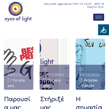
Non-profit organisation EYES OF LIGHT - ARTS IN
HEALTH HUB
18/01/2024
28/11/2023
13/10/2023
Τα νέα
Τα νέα
Articles
μας
μας
/
Cancer
Παρουσί
Στήριξέ
Η
α μας
μας
σημασία