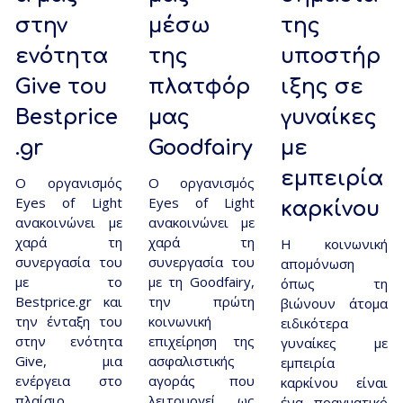
στην
μέσω
της
ενότητα
της
υποστήρ
Give του
πλατφόρ
ιξης σε
Bestprice
μας
γυναίκες
.gr
Goodfairy
με
εμπειρία
Ο οργανισμός
Ο οργανισμός
Eyes of Light
Eyes of Light
καρκίνου
ανακοινώνει με
ανακοινώνει με
χαρά τη
χαρά τη
Η κοινωνική
συνεργασία του
συνεργασία του
απομόνωση
με το
με τη Goodfairy,
όπως τη
Bestprice.gr και
την πρώτη
βιώνουν άτομα
την ένταξη του
κοινωνική
ειδικότερα
στην ενότητα
επιχείρηση της
γυναίκες με
Give, μια
ασφαλιστικής
εμπειρία
ενέργεια στο
αγοράς που
καρκίνου είναι
πλαίσιο …
λειτουργεί ως
ένα πραγματικό