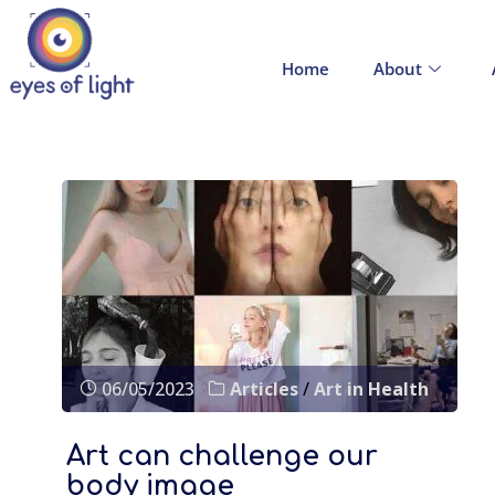
Home
About
06/05/2023
Articles
/
Art in Health
Art can challenge our
body image