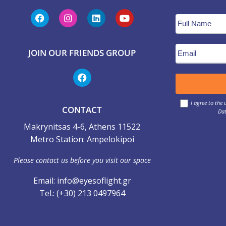
JOIN OUR FRIENDS GROUP
I agree to the
CONTACT
Dat
Makrynitsas 4-6, Athens 11522
Metro Station: Ampelokipoi
Please contact us before you visit our space
Email: info@eyesoflight.gr
Τel.: (+30) 213 0497964