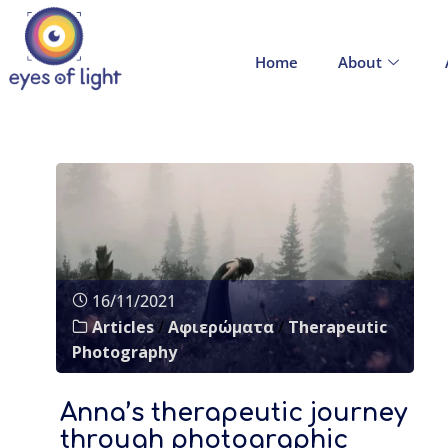
Home
About
16/11/2021
Articles
/
Αφιερώματα
/
Therapeutic
Photography
Anna’s therapeutic journey
through photographic