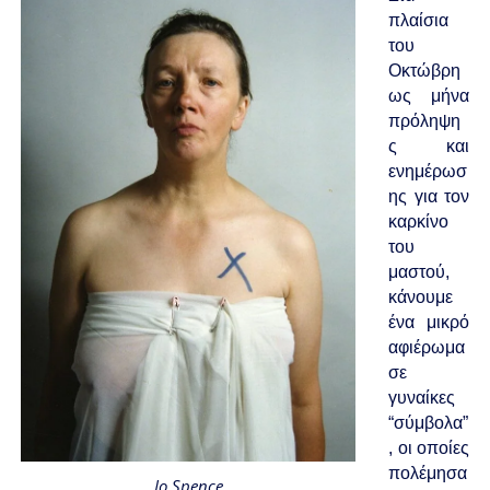
πλαίσια
του
Οκτώβρη
ως μήνα
πρόληψη
ς και
ενημέρωσ
ης για τον
καρκίνο
του
μαστού,
κάνουμε
ένα μικρό
αφιέρωμα
σε
γυναίκες
“σύμβολα”
, οι οποίες
πολέμησα
Jo Spence