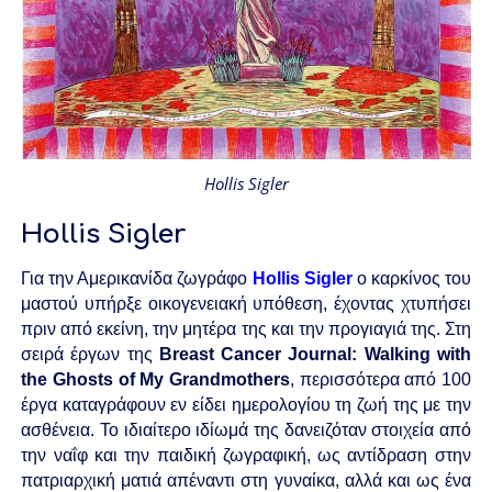
Hollis Sigler
Hollis Sigler
Για την Αμερικανίδα ζωγράφο
Hollis Sigler
ο καρκίνος του
μαστού υπήρξε οικογενειακή υπόθεση, έχοντας χτυπήσει
πριν από
εκείνη, την μητέρα της και την προγιαγιά της. Στη
σειρά έργων της
Breast Cancer Journal:
Walking with
the Ghosts of My Grandmothers
, περισσότερα από 100
έργα καταγράφουν εν είδει ημερολογίου τη ζωή της με την
ασθένεια.
Το ιδιαίτερο ιδίωμά της δανειζόταν στοιχεία από
την ναΐφ και την παιδική ζωγραφική, ως αντίδραση στην
πατριαρχική ματιά απέναντι στη γυναίκα, αλλά και ως ένα