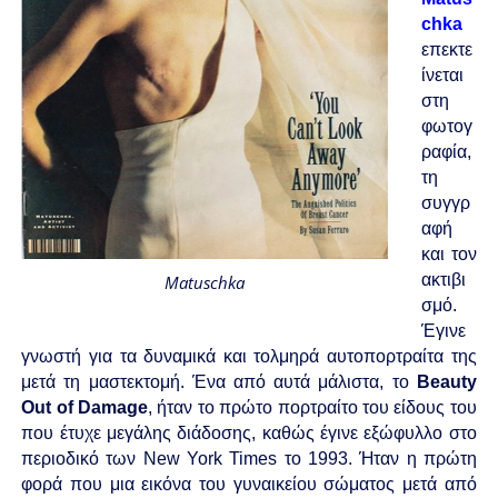
chka
επεκτε
ίνεται
στη
φωτογ
ραφία,
τη
συγγρ
αφή
και τον
ακτιβι
Matuschka
σμό.
Έγινε
γνωστή για τα δυναμικά και τολμηρά αυτοπορτραίτα της
μετά τη μαστεκτομή. Ένα από αυτά μάλιστα, το
Beauty
Out of Damage
, ήταν το πρώτο πορτραίτο του είδους του
που έτυχε μεγάλης διάδοσης, καθώς έγινε εξώφυλλο στο
περιοδικό των New York Times το 1993. Ήταν η πρώτη
φορά που μια εικόνα του γυναικείου σώματος μετά από