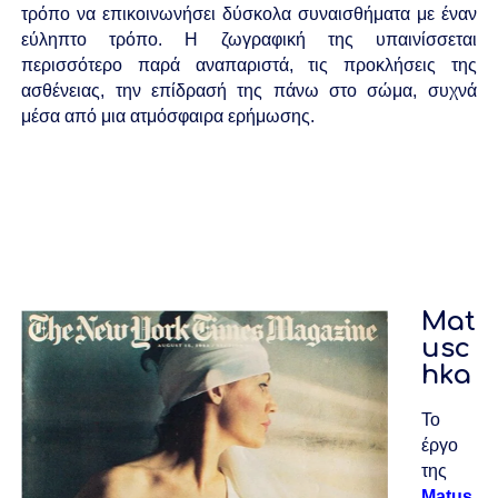
τρόπο να επικοινωνήσει δύσκολα συναισθήματα με έναν
εύληπτο τρόπο. Η ζωγραφική της υπαινίσσεται
περισσότερο παρά αναπαριστά, τις προκλήσεις της
ασθένειας, την επίδρασή της πάνω στο σώμα, συχνά
μέσα από μια ατμόσφαιρα ερήμωσης.
Mat
usc
hka
Το
έργο
της
Matus