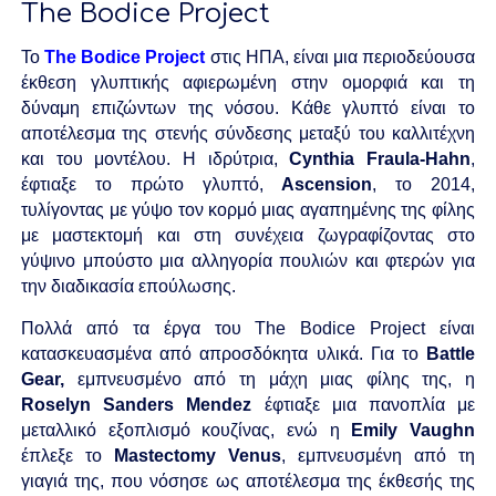
The Bodice Project
Το
The Bodice Project
στις ΗΠΑ, είναι μια περιοδεύουσα
έκθεση γλυπτικής αφιερωμένη στην ομορφιά και τη
δύναμη επιζώντων της νόσου. Κάθε γλυπτό είναι το
αποτέλεσμα της στενής σύνδεσης μεταξύ του καλλιτέχνη
και του μοντέλου. Η ιδρύτρια,
Cynthia Fraula-Hahn
,
έφτιαξε το πρώτο γλυπτό,
Ascension
, το 2014,
τυλίγοντας με γύψο τον κορμό μιας αγαπημένης της φίλης
με μαστεκτομή και στη συνέχεια ζωγραφίζοντας στο
γύψινο μπούστο μια αλληγορία πουλιών και φτερών για
την διαδικασία επούλωσης.
Πολλά από τα έργα του The Bodice Project είναι
κατασκευασμένα από απροσδόκητα υλικά. Για το
Battle
Gear,
εμπνευσμένο από τη μάχη μιας φίλης της, η
Roselyn Sanders Mendez
έφτιαξε μια πανοπλία με
μεταλλικό εξοπλισμό κουζίνας, ενώ η
Emily Vaughn
έπλεξε το
Mastectomy Venus
, εμπνευσμένη από τη
γιαγιά της, που νόσησε ως αποτέλεσμα της έκθεσής της