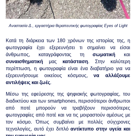
Αναστασία Δ., εργαστήρια θεραπευτικής φωτογραφίας Eyes of Light
Κατά τη διάρκεια των 180 χρόνων της ιστορίας της, η
φωτογραφία έχει εξερευνήσει τι σημαίνει να είσαι
άνθρωπος, καταγράφοντας τη
σωματική
και
συναισθηματική
μας
κατάσταση
. Στην καλύτερη
περίπτωση, η φωτογραφία είναι ένα διαβατήριο για να
εξερευνήσουμε οικείους κόσμους,
να αλλάξουμε
αντιλήψεις
και ζωές
.
Μέσω της εφεύρεσης της ψηφιακής φωτογραφίας, του
διαδικτύου και των smartphones, περισσότεροι άνθρωποι
από ποτέ μπορούν να τραβήξουν περισσότερες
φωτογραφίες από ποτέ και να τις μοιραστούν αμέσως με
τον κόσμο. Όπως συμβαίνει με πολλές σύγχρονες
τεχνολογίες, αυτό έχει διπλό
αντίκτυπο
στην υγεία
και
την ευημερία
μας
.