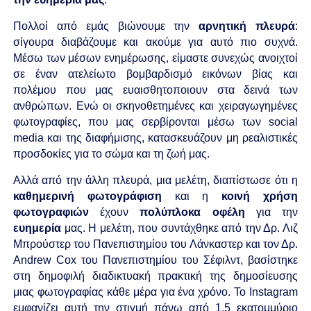
Πολλοί από εμάς βιώνουμε την
αρνητική
πλευρά
:
σίγουρα διαβάζουμε και ακούμε για αυτό πιο συχνά.
Μέσω των μέσων ενημέρωσης, είμαστε συνεχώς ανοιχτοί
σε έναν ατελείωτο βομβαρδισμό εικόνων βίας και
πολέμου που μας ευαισθητοποιουν στα δεινά των
ανθρώπων. Ενώ οι σκηνοθετημένες και χειραγωγημένες
φωτογραφίες, που μας σερβίρονται μέσω των social
media και της διαφήμισης, κατασκευάζουν μη ρεαλιστικές
προσδοκίες για το σώμα και τη ζωή μας.
Αλλά από την άλλη πλευρά, μια μελέτη, διαπίστωσε ότι η
καθημερινή
φωτογράφιση
και η
κοινή
χρήση
φωτογραφιών
έχουν
πολύπλοκα
οφέλη
για την
ευημερία
μας. Η μελέτη, που συντάχθηκε από την Δρ. Λιζ
Μπρούστερ του Πανεπιστημίου του Λάνκαστερ και τον Δρ.
Andrew Cox του Πανεπιστημίου του Σέφιλντ, βασίστηκε
στη δημοφιλή διαδικτυακή πρακτική της δημοσίευσης
μιας φωτογραφίας κάθε μέρα για ένα χρόνο. Το Instagram
εμφανίζει αυτή την στιγμή πάνω από 1,5 εκατομμύριο