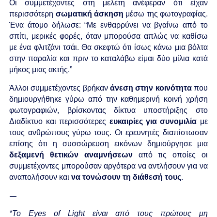
Οι συμμετέχοντες στη μελέτη ανέφεραν ότι είχαν
περισσότερη
σωματική
άσκηση
μέσω της φωτογραφίας.
Ένα άτομο δήλωσε: “Με ενθαρρύνει να βγαίνω από το
σπίτι, μερικές φορές, όταν μπορούσα απλώς να καθίσω
με ένα φλιτζάνι τσάι. Θα σκεφτώ ότι ίσως κάνω μια βόλτα
στην παραλία και πριν το καταλάβω είμαι δύο μίλια κατά
μήκος μιας ακτής.”
Άλλοι συμμετέχοντες βρήκαν
άνεση
στην
κοινότητα
που
δημιουργήθηκε γύρω από την καθημερινή κοινή χρήση
φωτογραφιών, βρίσκοντας δίκτυα υποστήριξης στο
Διαδίκτυο και περισσότερες
ευκαιρίες
για
συνομιλία
με
τους ανθρώπους γύρω τους. Οι ερευνητές διαπίστωσαν
επίσης ότι η συσσώρευση εικόνων δημιούργησε μια
δεξαμενή
θετικών
αναμνήσεων
από τις οποίες οι
συμμετέχοντες μπορούσαν αργότερα να αντλήσουν για να
αναπολήσουν και
να τονώσουν
τη
διάθεσή
τους
.
—
*Το Eyes of Light είναι από τους πρώτους μη