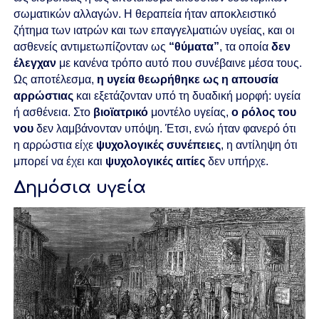
σωματικών αλλαγών. Η θεραπεία ήταν αποκλειστικό
ζήτημα των ιατρών και των επαγγελματιών υγείας, και οι
ασθενείς αντιμετωπίζονταν ως
“θύματα”
, τα οποία
δεν
έλεγχαν
με κανένα τρόπο αυτό που συνέβαινε μέσα τους.
Ως αποτέλεσμα,
η υγεία θεωρήθηκε ως η απουσία
αρρώστιας
και εξετάζονταν υπό τη δυαδική μορφή: υγεία
ή ασθένεια. Στο
βιοϊατρικό
μοντέλο υγείας,
ο ρόλος του
νου
δεν λαμβάνονταν υπόψη. Έτσι, ενώ ήταν φανερό ότι
η αρρώστια είχε
ψυχολογικές συνέπειες
, η αντίληψη ότι
μπορεί να έχει και
ψυχολογικές αιτίες
δεν υπήρχε.
Δημόσια υγεία