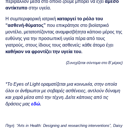
περιβάλλον μέσα στο οποίο ζούμε μπορεί να έχει
άμεσο
αντίκτυπο
στην υγεία.
Η συμπεριφορική ιατρική
καταργεί το ρόλο του
“ασθενή-θύματος”
που επικράτησε στο βιοϊατρικό
μοντέλο, μετατοπίζοντας αναμφισβήτητα κάποιο μέρος της
ευθύνης για την προσωπική υγεία πέρα από τους
γιατρούς, στους ίδιους τους ασθενείς:
κάθε άτομο έχει
καθήκον να φροντίζει την υγεία του.
(Συνεχίζεται σύντομα στο Β´μέρος)
*To Eyes of Light οραματίζεται μια κοινωνία, στην οποία
όλοι οι άνθρωποι με σοβαρές ασθένειες, αντλούν δύναμη
και χαρά μέσα από την τέχνη. Δείτε κάποιες από τις
δράσεις μας
εδώ
.
Πηγή: “Arts in Health: Designing and researching interventions”, Daisy