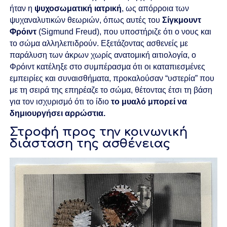
ήταν η
ψυχοσωματική ιατρική
, ως απόρροια των
ψυχαναλυτικών θεωριών, όπως αυτές του
Σίγκμουντ
Φρόιντ
(Sigmund Freud), που υποστήριζε ότι ο νους και
το σώμα αλληλεπιδρούν. Εξετάζοντας ασθενείς με
παράλυση των άκρων χωρίς ανατομική αιτιολογία, ο
Φρόιντ κατέληξε στο συμπέρασμα ότι
οι καταπιεσμένες
εμπειρίες και συναισθήματα, προκαλούσαν “υστερία” που
με τη σειρά της επηρέαζε το σώμα, θέτοντας έτσι τη βάση
για
τον ισχυρισμό ότι το ίδιο
το μυαλό μπορεί να
δημιουργήσει αρρώστια.
Στροφή προς την κοινωνική
διάσταση της ασθένειας