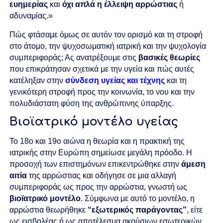
ευημερίας
και
όχι απλά η έλλειψη αρρώστιας
ή
αδυναμίας.»
Πώς φτάσαμε όμως σε αυτόν τον ορισμό και τη στροφή
στο άτομο, την ψυχοσωματική ιατρική και την ψυχολογία
συμπεριφοράς; Ας ανατρέξουμε στις
βασικές θεωρίες
που επικράτησαν σχετικά με την υγεία και πώς αυτές
κατέληξαν στην
σύνδεση υγείας και τέχνης
και τη
γενικότερη στροφή προς την κοινωνία, το νου και την
πολυδιάστατη φύση της ανθρώπινης ύπαρξης.
Βιοϊατρικό μοντέλο υγείας
Το 18ο και 19ο αιώνα η θεωρία και η πρακτική της
ιατρικής στην Ευρώπη σημείωσε μεγάλη πρόοδο. Η
προσοχή των επιστημόνων επικεντρώθηκε στην
άμεση
αιτία
της αρρώστιας και οδήγησε σε μια αλλαγή
συμπεριφοράς ως προς την αρρώστια, γνωστή ως
βιοϊατρικό μοντέλο
.
Σύμφωνα με αυτό το μοντέλο, η
αρρώστια θεωρήθηκε
“εξωτερικός παράγοντας”
, είτε
ως εισβολέας ή ως αποτέλεσμα ακούσιων εσωτερικών