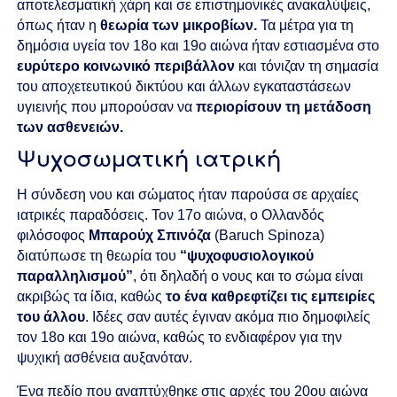
αποτελεσματική χάρη και σε επιστημονικές ανακαλύψεις,
όπως ήταν η
θεωρία των μικροβίων.
Τα μέτρα για τη
δημόσια υγεία τον 18ο και 19ο αιώνα ήταν εστιασμένα στο
ευρύτερο κοινωνικό περιβάλλον
και τόνιζαν τη σημασία
του αποχετευτικού δικτύου και άλλων εγκαταστάσεων
υγιεινής που μπορούσαν να
περιορίσουν τη μετάδοση
των ασθενειών.
Ψυχοσωματική ιατρική
Η σύνδεση νου και σώματος ήταν παρούσα σε αρχαίες
ιατρικές παραδόσεις. Τον 17ο αιώνα, ο Ολλανδός
φιλόσοφος
Μπαρούχ Σπινόζα
(Baruch Spinoza)
διατύπωσε τη θεωρία του
“ψυχοφυσιολογικού
παραλληλισμού”
, ότι δηλαδή ο νους και το σώμα είναι
ακριβώς τα ίδια, καθώς
το ένα καθρεφτίζει τις εμπειρίες
του άλλου
. Ιδέες σαν αυτές έγιναν ακόμα πιο δημοφιλείς
τον 18ο και 19ο αιώνα, καθώς το ενδιαφέρον για την
ψυχική ασθένεια αυξανόταν.
Ένα πεδίο που αναπτύχθηκε στις αρχές του 20ου αιώνα